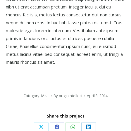
nibh ut erat accumsan pretium. Integer iaculis, dui eu
rhoncus facilisis, metus lectus consectetur dui, non cursus
neque dui non eros. In hac habitasse platea dictumst. Cras
molestie eget lorem in interdum. Vestibulum ante ipsum
primis in faucibus orci luctus et ultrices posuere cubilia
Curae; Phasellus condimentum ipsum nunc, eu euismod
metus lacinia vitae. Sed consequat laoreet enim, ut fringilla
mauris rhoncus sit amet.
Category:
Misc
By
originintellect
April 3, 2014
Share this project
Share
Share
Share
Share