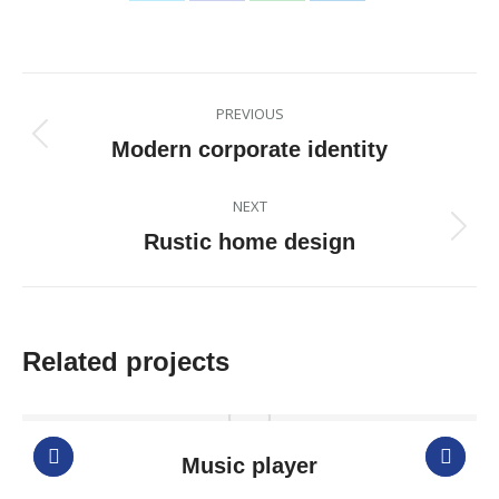
on
on
on
on
X
Facebook
WhatsApp
LinkedIn
Project
PREVIOUS
navigation
Previous
Modern corporate identity
project:
NEXT
Next
Rustic home design
project:
Related projects
Music player