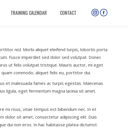
TRAINING CALENDAR
CONTACT
Instagram
Facebook
page
page
opens
opens
in
in
new
new
titor nisl. Morbi aliquet eleifend turpis, lobortis porta
window
window
mentum. Fusce imperdiet sed dolor sed volutpat. Donec
rus ut felis volutpat tristique. Mauris auctor, mi eget
tae quam commodo, aliquet felis eu, porttitor dui.
 netus et malesuada fames ac turpis egestas. Maecenas
ius ligula, eget fermentum magna lacinia sit amet.
re mi risus, vitae tempus est bibendum nec. In et
m dolor sit amet, consectetur adipiscing elit. Duis
eque dui non eros. In hac habitasse platea dictumst.