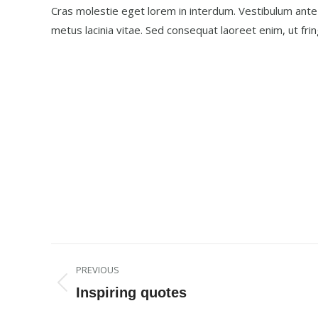
Cras molestie eget lorem in interdum. Vestibulum ante 
metus lacinia vitae. Sed consequat laoreet enim, ut frin
Project
PREVIOUS
navigation
Previous
Inspiring quotes
project: