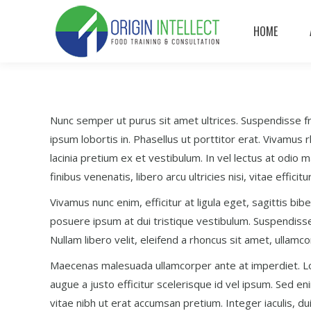
HOME
Nunc semper ut purus sit amet ultrices. Suspendisse frin
ipsum lobortis in. Phasellus ut porttitor erat. Vivamus
lacinia pretium ex et vestibulum. In vel lectus at odio m
finibus venenatis, libero arcu ultricies nisi, vitae effi
Vivamus nunc enim, efficitur at ligula eget, sagittis 
posuere ipsum at dui tristique vestibulum. Suspendisse 
Nullam libero velit, eleifend a rhoncus sit amet, ullam
Maecenas malesuada ullamcorper ante at imperdiet. Lor
augue a justo efficitur scelerisque id vel ipsum. Sed en
vitae nibh ut erat accumsan pretium. Integer iaculis, du