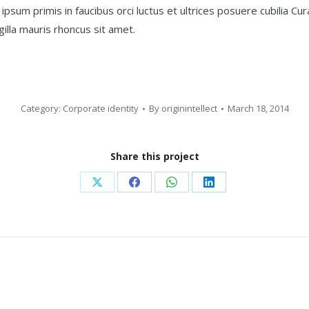
ipsum primis in faucibus orci luctus et ultrices posuere cubilia 
gilla mauris rhoncus sit amet.
Category:
Corporate identity
By
originintellect
March 18, 2014
Share this project
Share
Share
Share
Share
on
on
on
on
X
Facebook
WhatsApp
LinkedIn
Next
project: