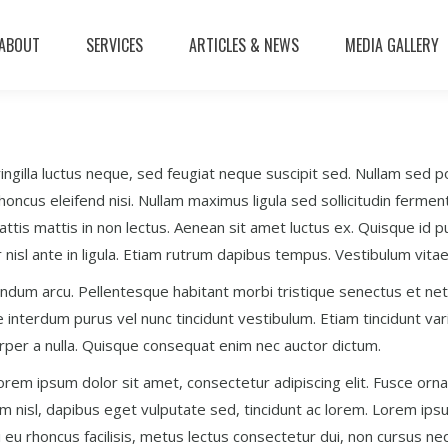
ABOUT
SERVICES
ARTICLES & NEWS
MEDIA GALLERY
gilla luctus neque, sed feugiat neque suscipit sed. Nullam sed port
 rhoncus eleifend nisi. Nullam maximus ligula sed sollicitudin fer
attis mattis in non lectus. Aenean sit amet luctus ex. Quisque id pu
citur nisl ante in ligula. Etiam rutrum dapibus tempus. Vestibulum vi
bibendum arcu. Pellentesque habitant morbi tristique senectus et
interdum purus vel nunc tincidunt vestibulum. Etiam tincidunt var
corper a nulla. Quisque consequat enim nec auctor dictum.
em ipsum dolor sit amet, consectetur adipiscing elit. Fusce orna
im nisl, dapibus eget vulputate sed, tincidunt ac lorem. Lorem ipsu
i eu rhoncus facilisis, metus lectus consectetur dui, non cursus n