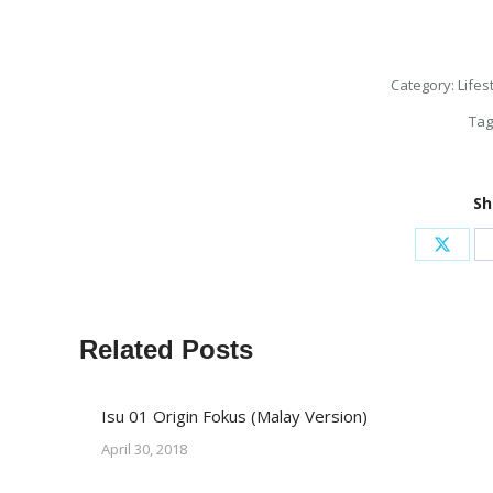
Category:
Lifes
Tag
Sh
Share
on
X
Related Posts
Isu 01 Origin Fokus (Malay Version)
April 30, 2018