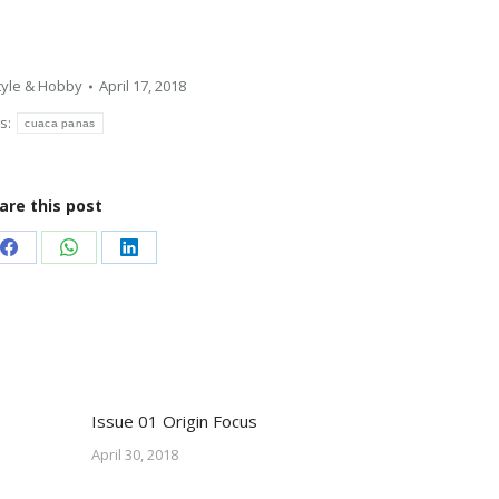
tyle & Hobby
April 17, 2018
s:
cuaca panas
are this post
Share
Share
Share
on
on
on
Facebook
WhatsApp
LinkedIn
Issue 01 Origin Focus
April 30, 2018